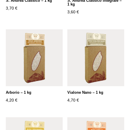
S. Andrea Classico – 1 kg
S. Andrea Classico Integrale –
1 kg
3,70
€
3,60
€
Arborio – 1 kg
Vialone Nano – 1 kg
4,20
€
4,70
€