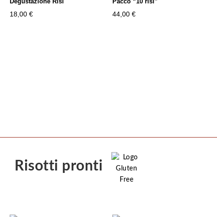
Degustazione Risi
Pacco “10 risi”
a
a
18,00
€
44,00
€
23,50 €
20,00 €
Risotti pronti