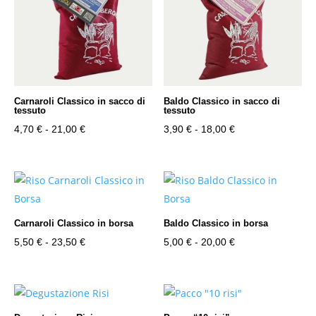
Carnaroli Classico in sacco di
Baldo Classico in sacco di
tessuto
tessuto
Fascia
Fascia
4,70
€
-
21,00
€
3,90
€
-
18,00
€
di
di
prezzo:
prezzo:
da
da
4,70 €
3,90 €
a
a
Carnaroli Classico in borsa
Baldo Classico in borsa
21,00 €
18,00 €
Fascia
Fascia
5,50
€
-
23,50
€
5,00
€
-
20,00
€
di
di
prezzo:
prezzo:
da
da
5,50 €
5,00 €