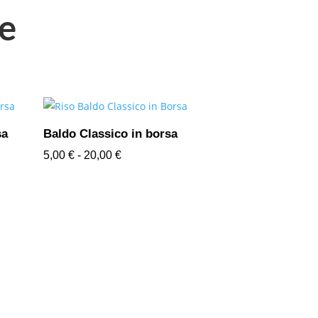
le
sa
Baldo Classico in borsa
Fascia
5,00
€
-
20,00
€
di
prezzo:
da
5,00 €
a
20,00 €