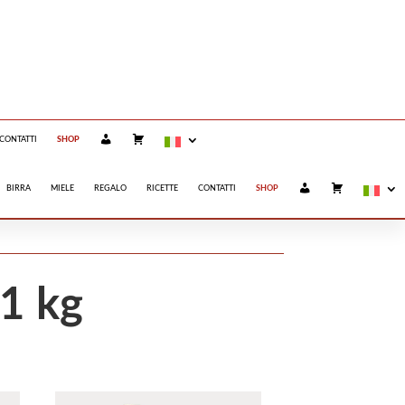
S da 48€
I
C
CONTATTI
SHOP
L
A
M
R
I
R
BIRRA
CONFEZIONI REGALO
O
E
A
L
C
L
I
C
BIRRA
MIELE
REGALO
RICETTE
CONTATTI
SHOP
C
O
L
A
O
M
R
U
I
R
N
O
E
T
A
L
C
L
C
O
O
U
N
T
 1 kg