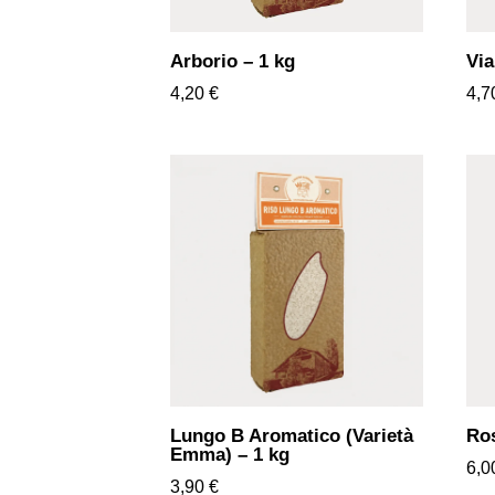
Arborio – 1 kg
Via
4,20
€
4,
Lungo B Aromatico (Varietà
Ros
Emma) – 1 kg
6,
3,90
€