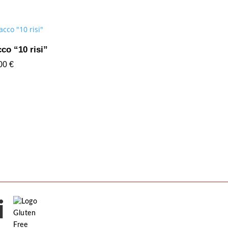
co “10 risi”
,00
€
i