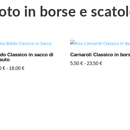
oto in borse e scato
do Classico in sacco di
Carnaroli Classico in bor
suto
Fascia
5,50
€
-
23,50
€
Fascia
90
€
-
18,00
€
di
di
prezzo:
prezzo:
da
da
5,50 €
3,90 €
a
a
23,50 €
18,00 €