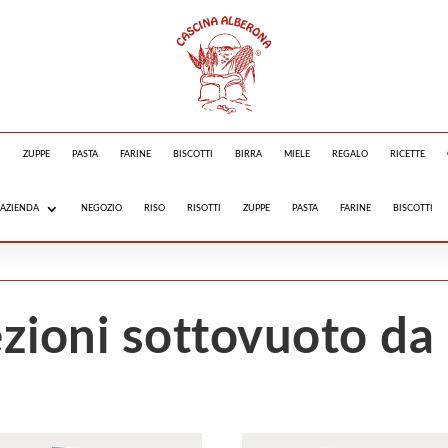
one 5,90€ sopra i 25€ | GRATI
I
ZUPPE
PASTA
FARINE
BISCOTTI
BIRRA
MIELE
REGALO
RICETTE
UPPE PRONTE
PASTA
FARINA
BISCOTTI
MIELE
AZIENDA
NEGOZIO
RISO
RISOTTI
ZUPPE
PASTA
FARINE
BISCOTTI
ezioni sottovuoto da