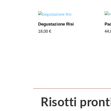
di
prezzo:
da
4,70 €
Degustazione Risi
Pac
a
18,00
€
44
21,00 €
Risotti pront