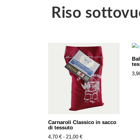
Riso sottovu
Bal
tes
3,
Carnaroli Classico in sacco
di tessuto
Fascia
4,70
€
-
21,00
€