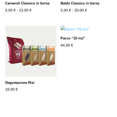
Carnaroli Classico in borsa
Baldo Classico in borsa
Fascia
Fascia
5,50
€
-
23,50
€
5,00
€
-
20,00
€
di
di
prezzo:
prezzo:
da
da
5,50 €
5,00 €
Pacco “10 risi”
a
a
44,00
€
23,50 €
20,00 €
Degustazione Risi
18,00
€