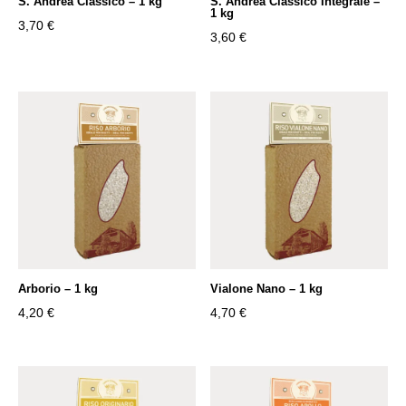
S. Andrea Classico – 1 kg
S. Andrea Classico Integrale –
1 kg
3,70
€
3,60
€
Arborio – 1 kg
Vialone Nano – 1 kg
4,20
€
4,70
€