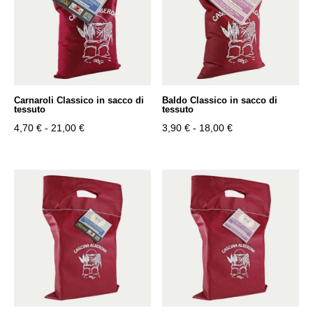
Carnaroli Classico in sacco di
Baldo Classico in sacco di
tessuto
tessuto
Fascia
Fascia
4,70
€
-
21,00
€
3,90
€
-
18,00
€
di
di
prezzo:
prezzo:
da
da
4,70 €
3,90 €
a
a
21,00 €
18,00 €