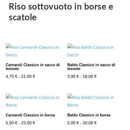
Riso sottovuoto in borse e
scatole
Carnaroli Classico in sacco di
Baldo Classico in sacco di
tessuto
tessuto
Fascia
Fascia
4,70
€
-
21,00
€
3,90
€
-
18,00
€
di
di
prezzo:
prezzo:
da
da
4,70 €
3,90 €
a
a
Carnaroli Classico in borsa
Baldo Classico in borsa
21,00 €
18,00 €
Fascia
Fascia
5,50
€
-
23,50
€
5,00
€
-
20,00
€
di
di