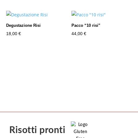
prezzo:
prezzo:
da
da
5,50 €
5,00 €
Degustazione Risi
Pacco “10 risi”
a
a
18,00
€
44,00
€
23,50 €
20,00 €
Risotti pronti