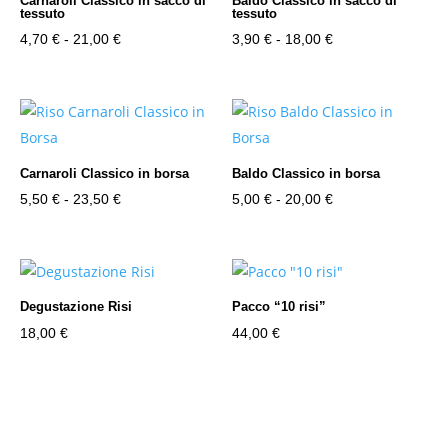
Carnaroli Classico in sacco di
Baldo Classico in sacco di
tessuto
tessuto
Fascia
Fascia
4,70
€
-
21,00
€
3,90
€
-
18,00
€
di
di
prezzo:
prezzo:
da
da
4,70 €
3,90 €
a
a
Carnaroli Classico in borsa
Baldo Classico in borsa
21,00 €
18,00 €
Fascia
Fascia
5,50
€
-
23,50
€
5,00
€
-
20,00
€
di
di
prezzo:
prezzo:
da
da
5,50 €
5,00 €
Degustazione Risi
Pacco “10 risi”
a
a
18,00
€
44,00
€
23,50 €
20,00 €