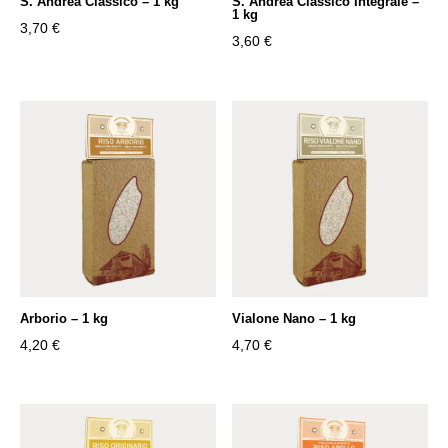
S. Andrea Classico – 1 kg
S. Andrea Classico Integrale –
1 kg
3,70
€
3,60
€
Arborio – 1 kg
Vialone Nano – 1 kg
4,20
€
4,70
€