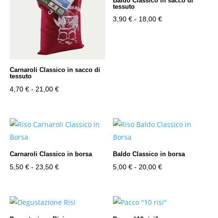
Baldo Classico in sacco di
tessuto
Fascia
3,90
€
-
18,00
€
di
prezzo:
da
3,90 €
Carnaroli Classico in sacco di
tessuto
a
Fascia
4,70
€
-
21,00
€
18,00 €
di
prezzo:
da
4,70 €
a
Carnaroli Classico in borsa
Baldo Classico in borsa
21,00 €
Fascia
Fascia
5,50
€
-
23,50
€
5,00
€
-
20,00
€
di
di
prezzo:
prezzo:
da
da
5,50 €
5,00 €