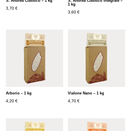
S. Andrea Classico – 1 kg
S. Andrea Classico Integrale –
1 kg
3,70
€
3,60
€
Arborio – 1 kg
Vialone Nano – 1 kg
4,20
€
4,70
€