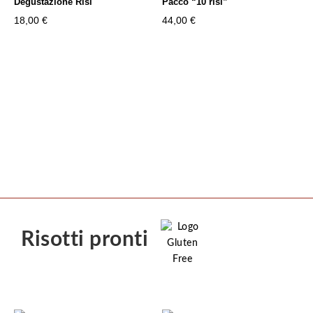
Degustazione Risi
Pacco “10 risi”
a
a
18,00
€
44,00
€
23,50 €
20,00 €
Risotti pronti