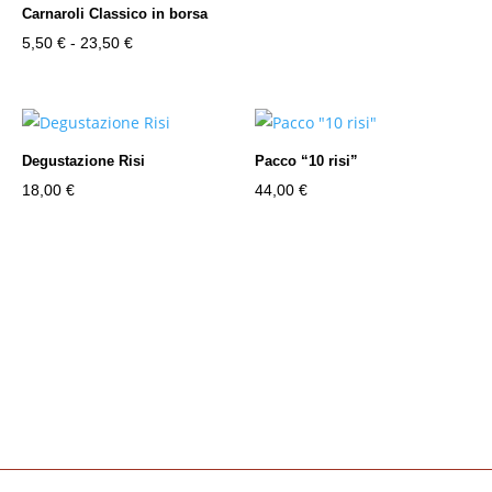
Carnaroli Classico in borsa
a
Fascia
5,50
€
-
23,50
€
20,00 €
di
prezzo:
da
5,50 €
Degustazione Risi
Pacco “10 risi”
a
18,00
€
44,00
€
23,50 €