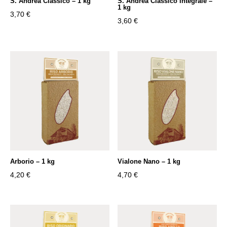
S. Andrea Classico – 1 kg
S. Andrea Classico Integrale –
1 kg
3,70
€
3,60
€
Arborio – 1 kg
Vialone Nano – 1 kg
4,20
€
4,70
€