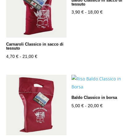
Baldo Classico in sacco di
tessuto
Fascia
3,90
€
-
18,00
€
di
prezzo:
da
3,90 €
Carnaroli Classico in sacco di
tessuto
a
Fascia
4,70
€
-
21,00
€
18,00 €
di
prezzo:
da
4,70 €
a
Baldo Classico in borsa
21,00 €
Fascia
5,00
€
-
20,00
€
di
prezzo:
da
5,00 €